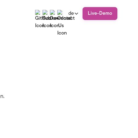
de
Live-Demo
n.