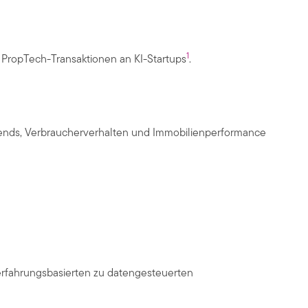
1
r PropTech-Transaktionen an KI-Startups
.
trends, Verbraucherverhalten und Immobilienperformance
erfahrungsbasierten zu datengesteuerten