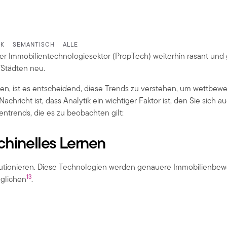
IK
SEMANTISCH
ALLE
er Immobilientechnologiesektor (PropTech) weiterhin rasant und
/Städten neu.
en, ist es entscheidend, diese Trends zu verstehen, um wettbew
richt ist, dass Analytik ein wichtiger Faktor ist, den Sie sich au
entrends, die es zu beobachten gilt:
chinelles Lernen
lutionieren. Diese Technologien werden genauere Immobilienbe
1
3
öglichen
.