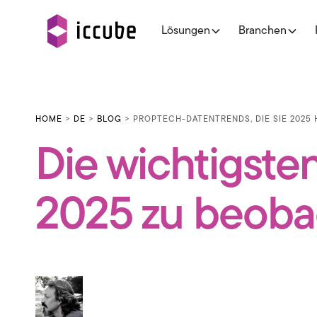
Lösungen
Branchen
HOME
>
DE
>
BLOG
> PROPTECH-DATENTRENDS, DIE SIE 2025
Die wichtigste
2025 zu beobac