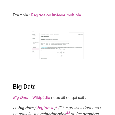
Exemple :
Régression linéaire multiple
Big Data
Big Data
— Wikipédia
nous dit ce qui suit :
1
Le
big data
/
ˌ
b
ɪ
ɡ
ˈ
d
e
ɪ
t
ə
/
(litt. « grosses données »
2
,
3
en anglais), les
mégadonnées
ou les
données