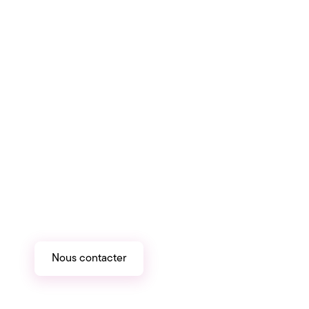
Quels sont les défis
auxquels vous êtes
confrontés en matière
d'analyses intégrées ?
L'intégration de l'analytique est un parcours
critique, propre à chaque solution SaaS.
Nous aimons les défis et la complexité,
parlons-en.
Nous contacter