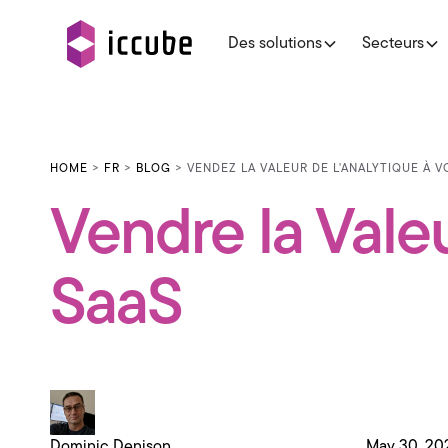
Des solutions
Secteurs
HOME
>
FR
>
BLOG
> VENDEZ LA VALEUR DE L'ANALYTIQUE À V
Vendre la Valeu
SaaS
Dominic Denison
May 30, 20