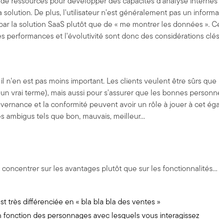
de ressources pour développer des capacités d'analyse internes e
 solution. De plus, l'utilisateur n'est généralement pas un infor
 par la solution SaaS plutôt que de « me montrer les données ». Ce
 performances et l'évolutivité sont donc des considérations clés
 il n'en est pas moins important. Les clients veulent être sûrs q
un vrai terme), mais aussi pour s'assurer que les bonnes personn
uvernance et la conformité peuvent avoir un rôle à jouer à cet éga
es ambigus tels que bon, mauvais, meilleur...
concentrer sur les avantages plutôt que sur les fonctionnalités...
t très différenciée en « bla bla bla des ventes »
n fonction des personnages avec lesquels vous interagissez