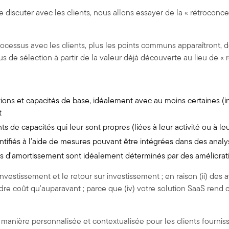
 discuter avec les clients, nous allons essayer de la « rétroconc
essus avec les clients, plus les points communs apparaîtront, d
 de sélection à partir de la valeur déjà découverte au lieu de « r
nctions et capacités de base, idéalement avec au moins certaines 
t
nts de capacités qui leur sont propres (liées à leur activité ou à le
ifiés à l'aide de mesures pouvant être intégrées dans des analyse
odes d'amortissement sont idéalement déterminés par des améliora
vestissement et le retour sur investissement ; en raison (ii) des ava
e coût qu'auparavant ; parce que (iv) votre solution SaaS rend c
anière personnalisée et contextualisée pour les clients fournisse