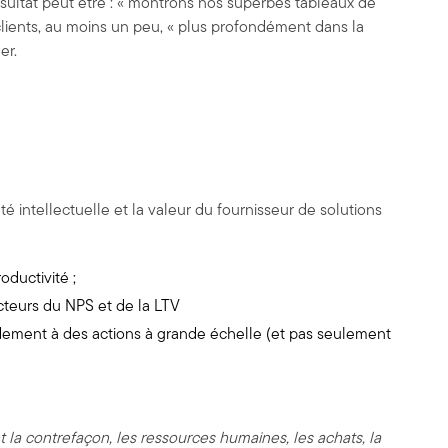
sultat peut être : « montrons nos superbes tableaux de
clients, au moins un peu, « plus profondément dans la
er.
é intellectuelle et la valeur du fournisseur de solutions
oductivité ;
facteurs du NPS et de la LTV
apidement à des actions à grande échelle (et pas seulement
et la contrefaçon, les ressources humaines, les achats, la