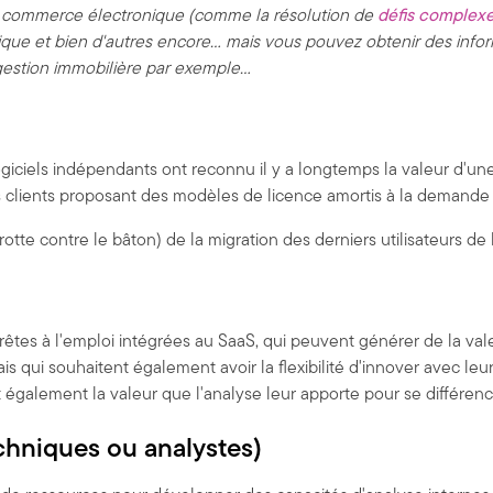
t le commerce électronique (comme la résolution de
défis complexes
stique et bien d'autres encore... mais vous pouvez obtenir des inf
gestion immobilière par exemple...
 logiciels indépendants ont reconnu il y a longtemps la valeur d'u
les clients proposant des modèles de licence amortis à la demande
tte contre le bâton) de la migration des derniers utilisateurs de l
rêtes à l'emploi intégrées au SaaS, qui peuvent générer de la vale
s qui souhaitent également avoir la flexibilité d'innover avec leu
également la valeur que l'analyse leur apporte pour se différencie
echniques ou analystes)