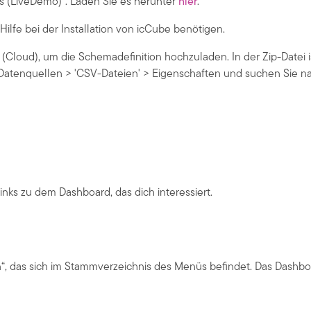
 (LiveDemo)“. Laden Sie es herunter
hier
.
ilfe bei der Installation von icCube benötigen.
(Cloud), um die Schemadefinition hochzuladen. In der Zip-Datei i
atenquellen > 'CSV-Dateien' > Eigenschaften und suchen Sie nac
ks zu dem Dashboard, das dich interessiert.
n“, das sich im Stammverzeichnis des Menüs befindet. Das Dashbo